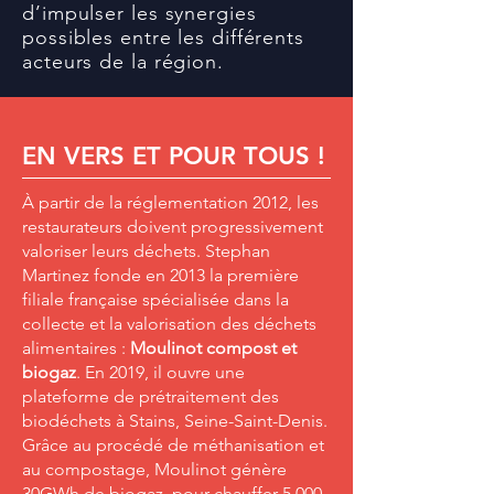
d’impulser les synergies
possibles entre les différents
acteurs de la région.
EN VERS ET POUR TOUS !
À partir de la réglementation 2012, les
restaurateurs doivent progressivement
valoriser leurs déchets. Stephan
Martinez fonde en 2013 la première
filiale française spécialisée dans la
collecte et la valorisation des déchets
alimentaires :
Moulinot compost et
biogaz
. En 2019, il ouvre une
plateforme de prétraitement des
biodéchets à Stains, Seine-Saint-Denis.
Grâce au procédé de méthanisation et
au compostage, Moulinot génère
30GWh de biogaz, pour chauffer 5 000