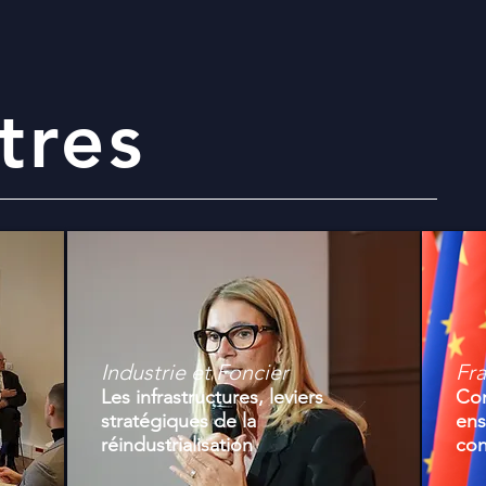
tres
Industrie et Foncier
Fr
Les infrastructures, leviers
Com
stratégiques de la
ens
réindustrialisation
con