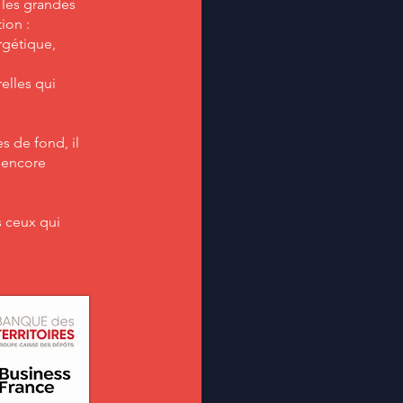
 les grandes
ion :
rgétique,
relles qui
 de fond, il
e encore
s ceux qui