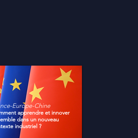
ance-Europe-Chine
ment apprendre et innover
emble dans un nouveau
texte industriel ?