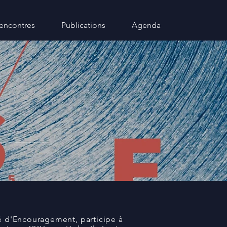
encontres
Publications
Agenda
é d'Encouragement, participe à